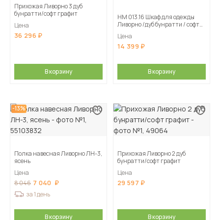
Прихожая Ливорно 3 дуб
бунратти/софт графит
НМ 013.16 Шкаф для одежды
Ливорно /дуб бунратти / софт
Цена
графит
36 296
Цена
14 399
В корзину
В корзину
-13%
Полка навесная Ливорно ЛН-3,
Прихожая Ливорно 2 дуб
ясень
бунратти/софт графит
Цена
Цена
7 040
29 597
8 046
за 1 день
В корзину
В корзину