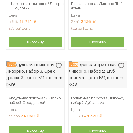
Шкаф-пенал с витриной Ливорно
Полка навесная Ливорно ЛН-1,
ЛШ-5, ясень
ясень
Цена
Цена
15 721
2 136
17 967
2 441
за 1 день
за 1 день
В корзину
В корзину
-56%
-56%
Модульная прихожая Ливорно,
Модульная прихожая Ливорно,
набор 3, Орех донской
набор 2, Дуб сонома
Цена
Цена
34 060
49 320
76 635
110 970
В корзину
В корзину