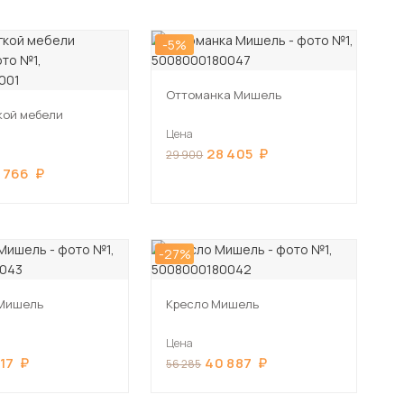
-5%
Оттоманка Мишель
кой мебели
Цена
28 405
29 900
 766
-27%
 Мишель
Кресло Мишель
Цена
917
40 887
56 285