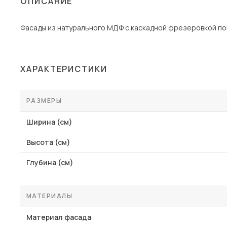
ОПИСАНИЕ
Столы и стулья
Фасады из натурального МДФ с каскадной фрезеровкой по
Шкафы и стеллажи
Пос
Комоды и тумбы
Вешалки и обувницы
ХАРАКТЕРИСТИКИ
Гарнитуры
РАЗМЕРЫ
Ширина (см)
Высота (см)
Глубина (см)
МАТЕРИАЛЫ
Материал фасада