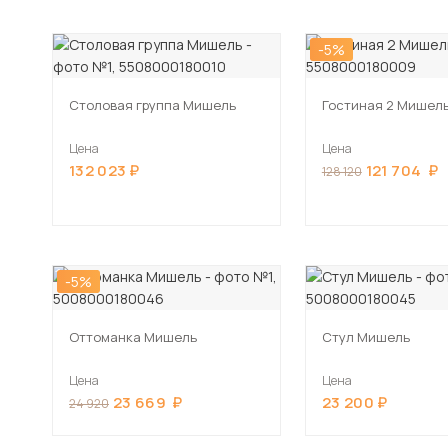
-5%
Столовая группа Мишель
Гостиная 2 Мишел
Цена
Цена
132 023
121 704
128 120
-5%
Оттоманка Мишель
Стул Мишель
Цена
Цена
23 669
23 200
24 920