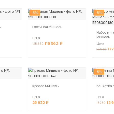
-5%
-5%
ь
Гостиная Мишель
Набор мяг
Мишель
Цена
119 562
Цена
125 860
177
187 130
-5%
Кресло Мишель
Банкетка
Цена
Цена
25 932
15 
16 760