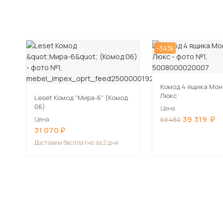
-34%
Комод 4 ящика Мон
Люкс
Leset Комод "Мира-6" (Комод
06)
Цена
39 319
Цена
59 480
31 070
Доставим
бесплатно за 2 дня