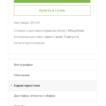
Купить в 1 клик
Код товара:
1264911
Стоимость доставки в пределах МКАД:
1 955 рублей
 мебель для гостиных
Ближайшая доставка:
через 7 дней, 13 августа
Оплата при получении
Фотографии
Описание
Характеристики
Преимущества
Доставка, оплата и сборка