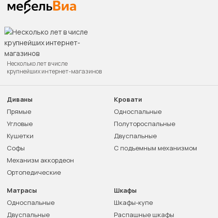
Несколько лет в числе
крупнейших интернет-магазинов
Диваны
Кровати
Прямые
Односпальные
Угловые
Полутороспальные
Кушетки
Двуспальные
Софы
С подъемным механизмом
Механизм аккордеон
Ортопедические
Матрасы
Шкафы
Односпальные
Шкафы-купе
Двуспальные
Распашные шкафы