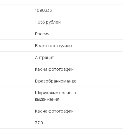
1090333
1 955 рублей
Россия
Велютто капучино
Антрацит
Как на фотографии
В разобранном виде
Шариковые полного
выдвижения
Как на фотографии
37.9