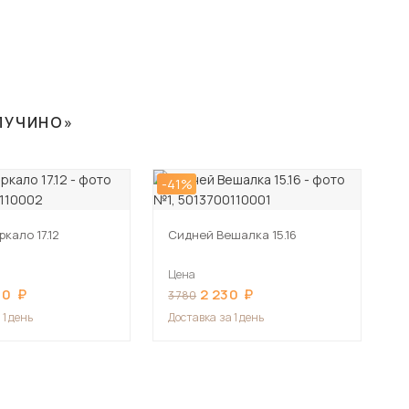
АПУЧИНО»
-41%
кало 17.12
Сидней Вешалка 15.16
Цена
90
2 230
3 780
 1 день
Доставка
за 1 день