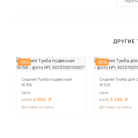
Задат
ДРУГИЕ 
-38%
-38%
Сидней Тумба подвесная
Сидней Тумба для 
16.156
16.129
Цена
Цена
2 900
3 380
4 690
5 470
Доставка
за 1 день
Доставка
за 1 день