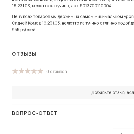
16.231.03, велютто капучино, арт. 5013700110004.
Цену всех товаров мы держим на самом минимальном уровне 
Сидней Комод 16.231.03, велютто капучино отлично подойде
955 рублей.
ОТЗЫВЫ
0 отзывов
Добавьте отзыв, есл
ВОПРОС-ОТВЕТ