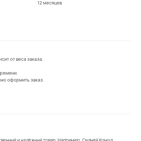
12 месяцев
сит от веса заказа.
времени.
имо оформить заказ.
венный и надёжный товар. Например, Сидней Комод