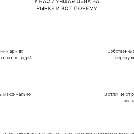
У НАС ЛУЧШАЯ ЦЕНА НА
РЫНКЕ И ВОТ ПОЧЕМУ
ержим армию
Собственные
ндных площадей.
перекупщ
бы максимально
В отличие от 
вкла