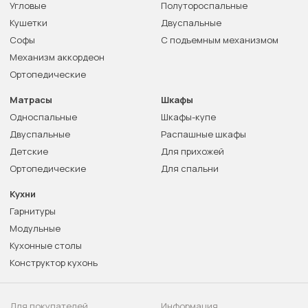
Угловые
Полутороспальные
Кушетки
Двуспальные
Софы
С подъемным механизмом
Механизм аккордеон
Ортопедические
Матрасы
Шкафы
Односпальные
Шкафы-купе
Двуспальные
Распашные шкафы
Детские
Для прихожей
Ортопедические
Для спальни
Кухни
Гарнитуры
Модульные
Кухонные столы
Конструктор кухонь
Для покупателей
Информация