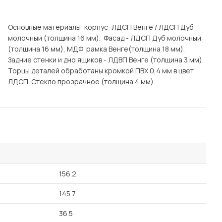
Посмотреть все шкафы
Посмотреть все кровати
Основные материалы: корпус: ЛДСП Венге / ЛДСП Дуб
мотреть все кухни и столовые группы
молочный (толщина 16 мм). Фасад - ЛДСП Дуб молочный
Все товары распродажи
Посмотреть все диваны
(толщина 16 мм), МДФ рамка Венге(толщина 18 мм).
Задние стенки и дно ящиков - ЛДВП Венге (толщина 3 мм).
Торцы деталей обработаны кромкой ПВХ 0,4 мм в цвет
Посмотреть всю
ЛДСП. Стекло прозрачное (толщина 4 мм).
156.2
145.7
36.5