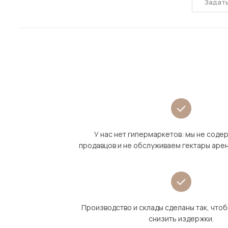
Задат
У нас нет гипермаркетов: мы не сод
продавцов и не обслуживаем гектары аре
Производство и склады сделаны так, что
снизить издержки.