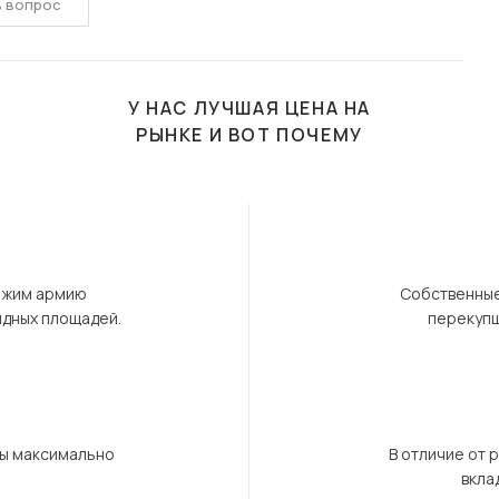
ь вопрос
У НАС ЛУЧШАЯ ЦЕНА НА
РЫНКЕ И ВОТ ПОЧЕМУ
ержим армию
Собственные
ндных площадей.
перекупщ
бы максимально
В отличие от 
вкла