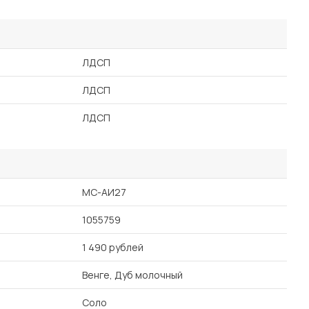
ЛДСП
ЛДСП
ЛДСП
МС-АИ27
1055759
1 490 рублей
Венге, Дуб молочный
Соло