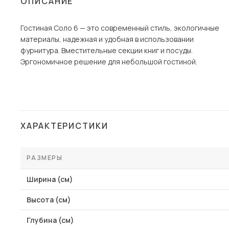
ОПИСАНИЕ
Столы и стулья
Гостиная Соло 6 — это современный стиль, экологичные
Шкафы и стеллажи
Пос
материалы, надежная и удобная в использовании
Комоды и тумбы
фурнитура. Вместительные секции книг и посуды.
Эргономичное решение для небольшой гостиной.
Вешалки и обувницы
Гарнитуры
ХАРАКТЕРИСТИКИ
РАЗМЕРЫ
Ширина (см)
Высота (см)
Глубина (см)