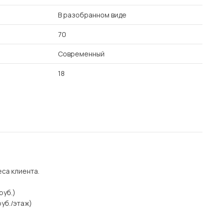
В разобранном виде
70
Современный
18
еса клиента.
руб.)
уб./этаж)