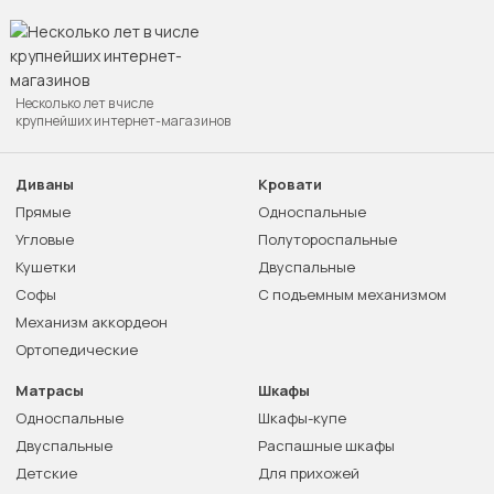
Несколько лет в числе
крупнейших интернет-магазинов
Диваны
Кровати
Прямые
Односпальные
Угловые
Полутороспальные
Кушетки
Двуспальные
Софы
С подъемным механизмом
Механизм аккордеон
Ортопедические
Матрасы
Шкафы
Односпальные
Шкафы-купе
Двуспальные
Распашные шкафы
Детские
Для прихожей