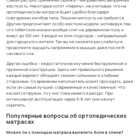
Самая распространённая ошибка – неправильно выбранная
жесткость. Некоторые хотят «перину», не учитывая, что на
ортопедическом матрасе будет удобно благодаря
повторению изгибов тела. Лишняя мягкость не требуется.
Другие предпочитают особо жесткие модели, мотивируя тем,
что тибетские монахи вообще спят на деревянном полу и
живут до 100 лет. Каждый из этих подходов – неправильный
для городского жителя. Так вы не сможете расслабиться,
продолжите ощущать напряжение в мышцах даже после 8-
часового сна.
Другая ошибка – недостаточное изучение беспружинной и
пружинной конструкции. Здесь нет правильного решения,
каждый вариант обладает своими сильными и слабыми
сторонами. Со временем наполнитель может проседать, даже
если он самый лучший, современный и качественный. Что
касается пружин, то у них тоже имеется ресурс. При
интенсивной эксплуатации через 5-8 лет они начнут
скрипеть.
Популярные вопросы об ортопедических
матрасах
Можно ли с помощью матраса вылечить боли в спине?