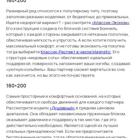
160×200
Размерный ряд относится к популярному типу, поэтому
заполнен разными моделями, от бюджетных до премиальных.
Ищете недорогой вариант? – рассмотрите
«Классик-Эконом»
.
Его конструкция создана по блочной системе Боннель,
который с каждой стороны закрывается нетканым полотном,
обеспечивая мягкость и упругость. А если хотите получить
максимальный комфорт, и не готовы экономить на покупке,
тогда выбирайте
Классик-Респект в чехле Magnetic
. Его
структура «медовые соты» обеспечивает идеальной
поддержкой, поверхность запоминает ваши изгибы, создавая
«уютную колыбель». Ваш партнер сможет вертеться во сне,
как захочется, но вы этого не почувствуете.
180×200
Самые просторные и комфортные основания, на которых
обеспечивается свобода движений для каждого партнера.
Рассмотрите модели
«Душевный»
в среднем ценовом
диапазоне. Она обладает независимым пружинным блоком,
оказывает давление и поддержку в тех местах, где это
действительно необходимо. Является одной из лучших
спальных принадлежностей. Если же предпочитаете
беспружинные модели, тогда обратите внимание на модель