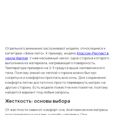
Отдельного внимания заслуживают модели, относящиеся к
категории «Зима-лето». К примеру, модель
Классик-Респект в
чехле Warmer
. У нее несъемный чехол, одна сторона которого
выполнена из материала, нагревающего поверхность.
Температура примерно на 2-3 градуса выше человеческого
тела. Поэтому зимой на теплой стороне можно быстро
согреться и комфортно проспать всю ночь. Для сохранения
комфорта летом достаточно просто перевернуть матрас на
другую сторону. Есть модели пожестче или помягче, поэтому
найдется вариант под любые запросы.
Жесткость: основы выбора
От жесткости зависит комфорт сна. Анатомические матрасы
подстраиваются под вес и изгибы человека. Они