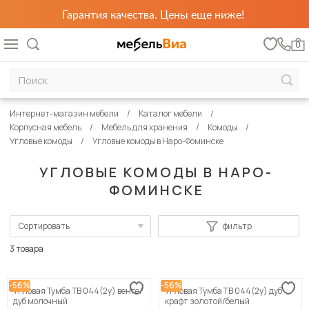
Гарантия качества. Цены еще ниже!
0
Интернет-магазин мебели
Каталог мебели
Корпусная мебель
Мебель для хранения
Комоды
Угловые комоды
Угловые комоды в Наро-Фоминске
УГЛОВЫЕ КОМОДЫ В НАРО-
ФОМИНСКЕ
Сортировать
фильтр
По популярности
3 товара
Сначала дешевые
-56%
-56%
Угловая Тумба ТВ 044(2у) венге/
Угловая Тумба ТВ 044(2у) дуб
Сначала дорогие
дуб молочный
крафт золотой/белый