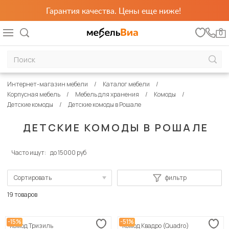
Гарантия качества. Цены еще ниже!
0
Интернет-магазин мебели
Каталог мебели
Корпусная мебель
Мебель для хранения
Комоды
Детские комоды
Детские комоды в Рошале
ДЕТСКИЕ КОМОДЫ В РОШАЛЕ
Часто ищут:
до 15000 руб
Сортировать
фильтр
По популярности
19 товаров
Сначала дешевые
-15%
-51%
Комод Тризиль
Комод Квадро (Quadro)
Сначала дорогие