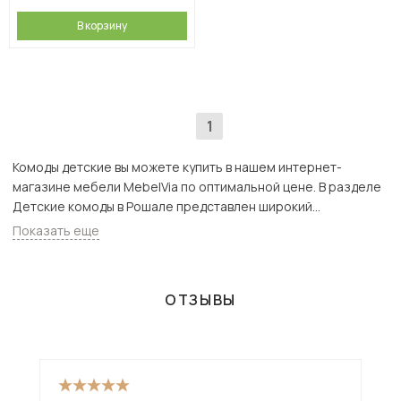
В корзину
1
Комоды детские вы можете купить в нашем интернет-
магазине мебели MebelVia по оптимальной цене. В разделе
Детские комоды в Рошале представлен широкий
ассортимент товаров с доставкой в Москве и Подмосковью,
Показать еще
включая Рошаль. Всего товаров в категории «Комоды
детские» - 19 шт.
ОТЗЫВЫ