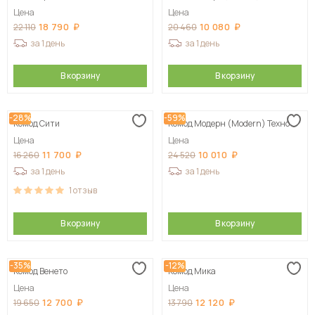
Цена
Цена
18 790
10 080
22 110
20 460
за 1 день
за 1 день
В корзину
В корзину
-28%
-59%
Комод Сити
Комод Модерн (Modern) Техно
Цена
Цена
11 700
10 010
16 260
24 520
за 1 день
за 1 день
1
отзыв
В корзину
В корзину
-35%
-12%
Комод Венето
Комод Мика
Цена
Цена
12 700
12 120
19 650
13 790