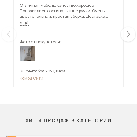
Отличная мебель, качество хорошее.
Кон
Понравились орегинальныне ручки. Очень
вместетельный, простая сборка. Доставка
быстрая, спасибо за мебель, обратимся ещё не
ещё
раз))
Фото от покупателя:
Фот
20 сентября 2021
,
Вера
5 я
Комод Сити
Ком
ХИТЫ ПРОДАЖ В КАТЕГОРИИ