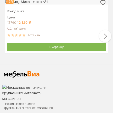
-12%
Комод Мика
Цена
12 120
13 790
за 1 день
3
отзыва
В корзину
Несколько лет в числе
крупнейших интернет-магазинов