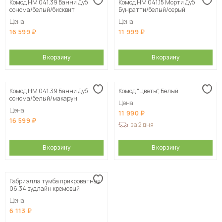
Комод НМ 041.39 Банни Дуб
Комод НМ 041.15 Морти Дуб
сонома/белый/бисквит
Бунратти/белый/серый
Цена
Цена
16 599
11 999
В корзину
В корзину
Комод НМ 041.39 Банни Дуб
Комод "Цветы", Белый
сонома/белый/макарун
Цена
Цена
11 990
16 599
за 2 дня
В корзину
В корзину
Габриэлла тумба прикроватная
06.34 вудлайн кремовый
Цена
6 113