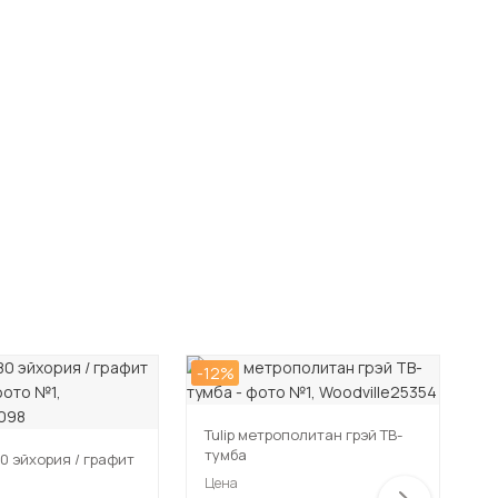
-12%
Tulip метрополитан грэй ТВ-
тумба
0 эйхория / графит
Л
к
Цена