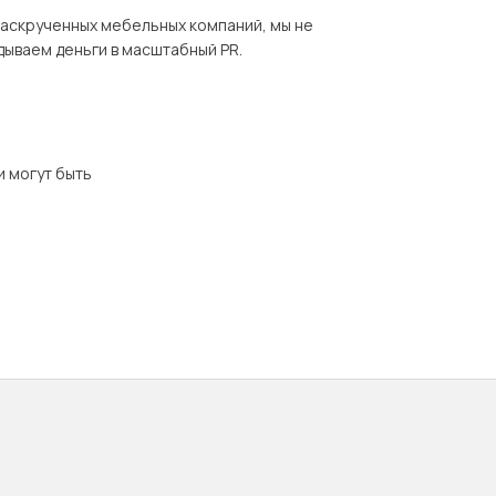
раскрученных мебельных компаний, мы не
дываем деньги в масштабный PR.
и могут быть