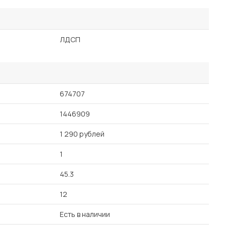
ЛДСП
674707
1446909
1 290 рублей
1
45.3
12
Есть в наличии