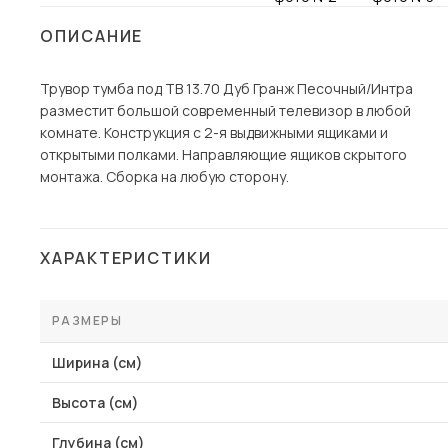
Столы и стулья
ОПИСАНИЕ
Шкафы и стеллажи
Пос
Трувор тумба под ТВ 13.70 Дуб Гранж Песочный/Интра
Комоды и тумбы
разместит большой современный телевизор в любой
Вешалки и обувницы
комнате. Конструкция с 2-я выдвижными ящиками и
Гарнитуры
открытыми полками. Направляющие ящиков скрытого
монтажа. Сборка на любую сторону.
ХАРАКТЕРИСТИКИ
РАЗМЕРЫ
Ширина (см)
Высота (см)
Глубина (см)