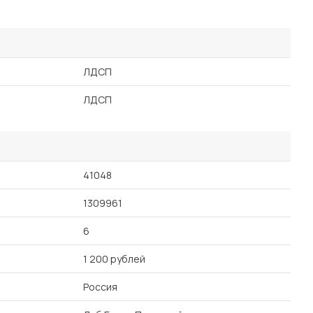
ЛДСП
ЛДСП
41048
1309961
6
1 200 рублей
Россия