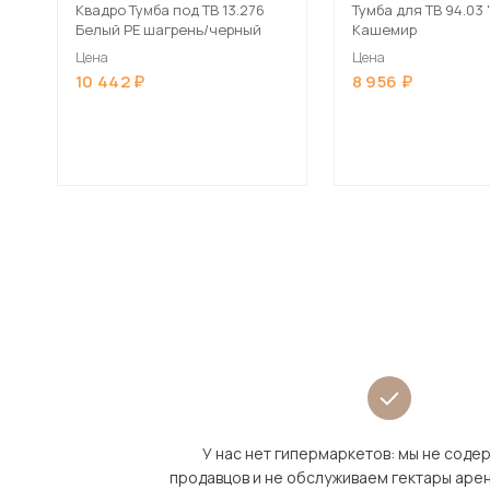
Квадро Тумба под ТВ 13.276
Тумба для ТВ 94.03 
Белый РЕ шагрень/черный
Кашемир
Цена
Цена
10 442
8 956
У нас нет гипермаркетов: мы не сод
продавцов и не обслуживаем гектары аре