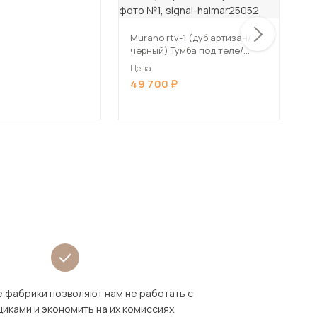
Т
в
Murano rtv-1 (дуб артизан/
х
черный) Тумба под теле/
Ц
видео аппаратуру HALMAR
Цена
1
MURANO RTV-1 дуб артизан/
49 700
черный
 фабрики позволяют нам не работать с
иками и экономить на их комиссиях.