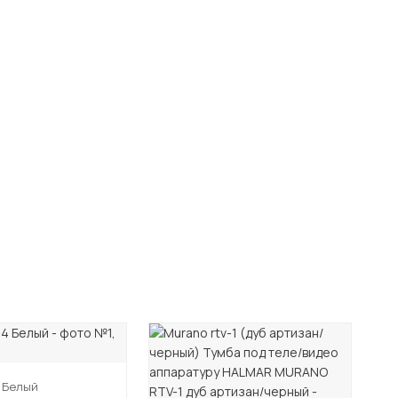
-2
4 Белый