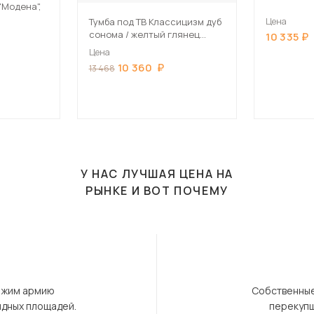
"Модена",
Тумба под ТВ Классицизм дуб
Цена
сонома / желтый глянец
10 335
120х43х41 см
Цена
10 360
13 468
У НАС ЛУЧШАЯ ЦЕНА НА
РЫНКЕ И ВОТ ПОЧЕМУ
ержим армию
Собственные
ндных площадей.
перекупщ