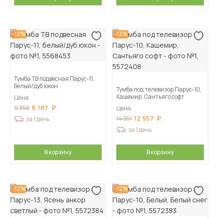
-12%
-13%
Тумба ТВ подвесная Парус-11,
белый/дуб юкон
Тумба под телевизор Парус-10,
Кашемир, Сантьяго софт
Цена
8 187
9 356
Цена
12 557
14 351
за 1 день
за 1 день
В корзину
В корзину
-12%
-12%