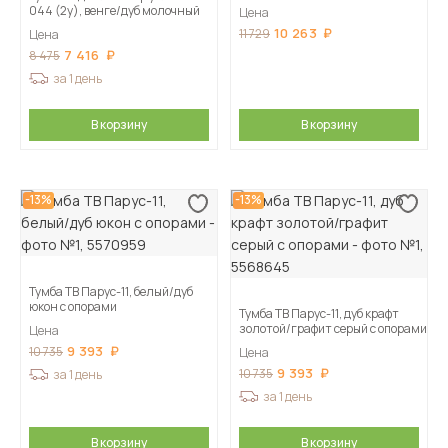
044 (2у), венге/дуб молочный
Цена
10 263
11 729
Цена
7 416
8 475
за 1 день
В корзину
В корзину
-13%
-13%
Тумба ТВ Парус-11, белый/дуб
юкон c опорами
Тумба ТВ Парус-11, дуб крафт
золотой/графит серый с опорами
Цена
9 393
10 735
Цена
9 393
10 735
за 1 день
за 1 день
В корзину
В корзину