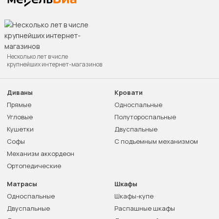
Несколько лет в числе
крупнейших интернет-магазинов
Диваны
Кровати
Прямые
Односпальные
Угловые
Полутороспальные
Кушетки
Двуспальные
Софы
С подъемным механизмом
Механизм аккордеон
Ортопедические
Матрасы
Шкафы
Односпальные
Шкафы-купе
Двуспальные
Распашные шкафы