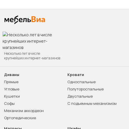
Несколько лет в числе
крупнейших интернет-магазинов
Диваны
Кровати
Прямые
Односпальные
Угловые
Полутороспальные
Кушетки
Двуспальные
Софы
С подъемным механизмом
Механизм аккордеон
Ортопедические
Матрасы
Шкафы