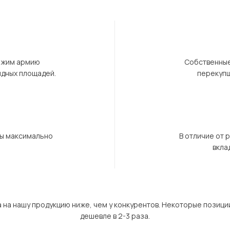
ержим армию
Собственные
ндных площадей.
перекупщ
бы максимально
В отличие от 
вкла
а на нашу продукцию ниже, чем у конкурентов. Некоторые позици
дешевле в 2-3 раза.