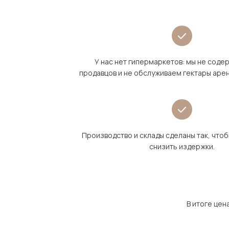
У нас нет гипермаркетов: мы не сод
продавцов и не обслуживаем гектары аре
Производство и склады сделаны так, что
снизить издержки.
В итоге цен