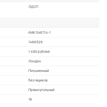
ЛДСП
КМК 0467.14-1
1466329
1 490 рублей
Лондон
Письменный
без ящиков
Прямоугольный
18