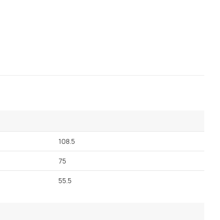
108.5
75
55.5