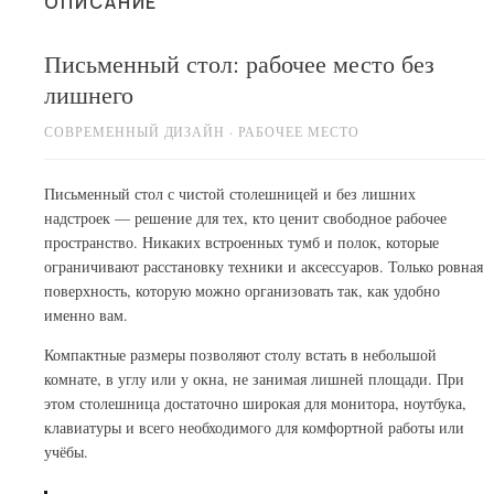
ОПИСАНИЕ
Столы и стулья
Письменный стол: рабочее место без
Шкафы и стеллажи
Пос
лишнего
Комоды и тумбы
СОВРЕМЕННЫЙ ДИЗАЙН · РАБОЧЕЕ МЕСТО
Вешалки и обувницы
Гарнитуры
Письменный стол с чистой столешницей и без лишних
надстроек — решение для тех, кто ценит свободное рабочее
пространство. Никаких встроенных тумб и полок, которые
ограничивают расстановку техники и аксессуаров. Только ровная
поверхность, которую можно организовать так, как удобно
именно вам.
Компактные размеры позволяют столу встать в небольшой
комнате, в углу или у окна, не занимая лишней площади. При
этом столешница достаточно широкая для монитора, ноутбука,
клавиатуры и всего необходимого для комфортной работы или
учёбы.